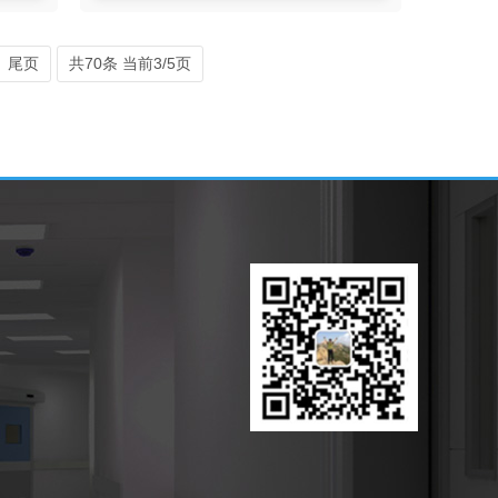
尾页
共70条 当前3/5页