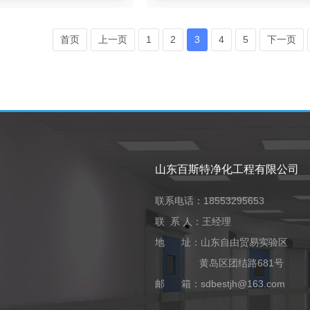
首页
上一页
1
2
3
4
5
下一页
山东百斯特净化工程有限公司
联系电话：18553295653
联 系 人：王经理
地 址：山东自由贸易实验区
黄岛区团结路681号
邮 箱：sdbestjh@163.com